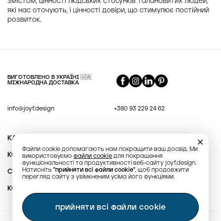
змістом, цінності людських стосунків талановитих людей,
які нас оточують, і цінності довіри, що стимулює постійний
розвиток.
ВИГОТОВЛЕНО В УКРАЇНІ 🇺🇦
МІЖНАРОДНА ДОСТАВКА
info@joyf.design
+380 93 229 24 62
Гарантія
КАТАЛОГ
Файли cookie допомагають нам покращити ваш досвід. Ми
Політика конфіденційності
КОЛЕКЦІЇ
використовуємо
файли cookie
для покращення
функціональності та продуктивності веб-сайту joyf.design.
Правила використання
Натисніть
"прийняти всі файли cookie"
, щоб продовжити
СПІВПРАЦЯ
перегляд сайту з увімкненим усіма його функціями.
Доставка та оплата
КОНТАКТИ
прийняти всі файли cookie