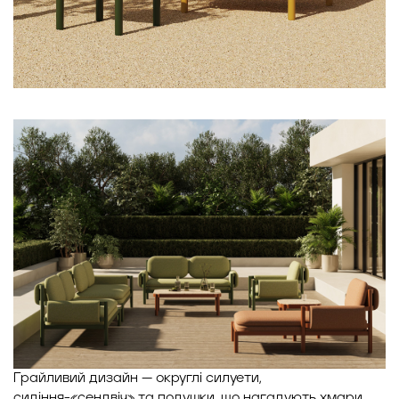
Грайливий дизайн — округлі силуети,
сидіння-«сендвіч» та подушки, що нагадують хмари,