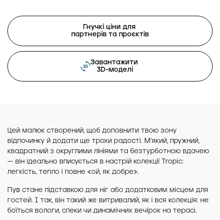
Гнучкі ціни для
партнерів та проєктів
Завантажити
3D-моделі
Цей малюк створений, щоб доповнити твою зону
відпочинку й додати ще трохи радості. М’який, пружний,
квадратний з округлими лініями та безтурботною вдачею
— він ідеально вписується в настрій колекції Tropic:
легкість, тепло і повне «ой, як добре».
Пуф стане підставкою для ніг або додатковим місцем для
гостей. І так, він такий же витривалий, як і вся колекція: не
боїться вологи, спеки чи динамічних вечірок на терасі.