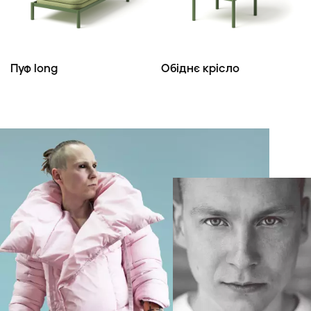
Пуф long
Обіднє крісло