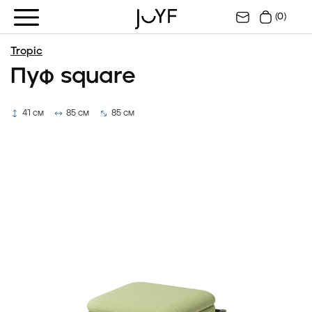
(0)
Tropic
Пуф square
41 см
85 см
85 см