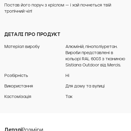
Постав його поруч з кріслом — і хай почнеться твій
тропічний чіл!
ДЕТАЛІ ПРО ПРОДУКТ
Матеріал виробу
Алюміній, пінополіуретан.
Вироби представлені в
кольорі RAL 6003 з тканиною
Sistiana Outdoor від Mercis.
Розбірність
Ні
Використання
Для дому та вулиці
Кастомізація
Так
Деталі
Розміри