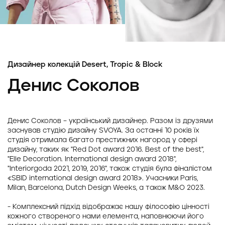
Дизайнер колекцій Desert, Tropic & Block
Денис Соколов
Денис Соколов – український дизайнер. Разом із друзями
заснував студію дизайну SVOYA. За останні 10 років їх
студія отримала багато престижних нагород у сфері
дизайну, таких як "Red Dot award 2016. Best of the best",
"Elle Decoration. International design award 2018",
"Interiorgoda 2021, 2019, 2016", також студія була фіналістом
«SBID international design award 2018». Учасники Paris,
Milan, Barcelona, Dutch Design Weeks, а також M&O 2023.
- Комплексний підхід відображає нашу філософію цінності
кожного створеного нами елемента, наповнюючи його