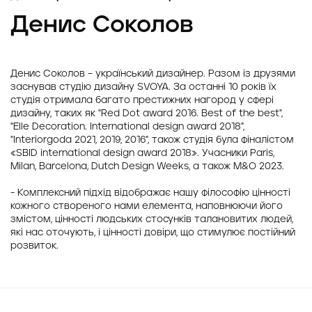
Денис Соколов
Денис Соколов – український дизайнер. Разом із друзями
заснував студію дизайну SVOYA. За останні 10 років їх
студія отримала багато престижних нагород у сфері
дизайну, таких як "Red Dot award 2016. Best of the best",
"Elle Decoration. International design award 2018",
"Interiorgoda 2021, 2019, 2016", також студія була фіналістом
«SBID international design award 2018». Учасники Paris,
Milan, Barcelona, Dutch Design Weeks, а також M&O 2023.
- Комплексний підхід відображає нашу філософію цінності
кожного створеного нами елемента, наповнюючи його
змістом, цінності людських стосунків талановитих людей,
які нас оточують, і цінності довіри, що стимулює постійний
розвиток.