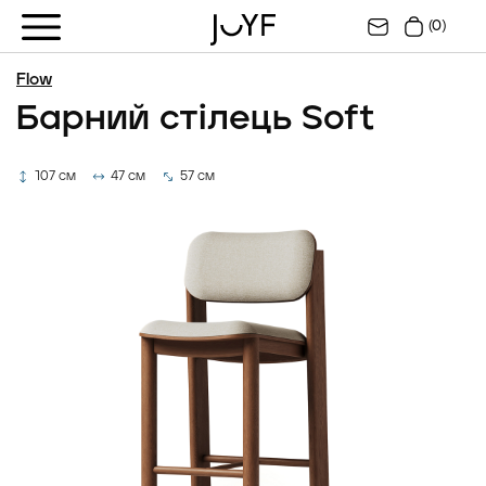
(0)
Flow
Барний стілець Soft
107 см
47 см
57 см